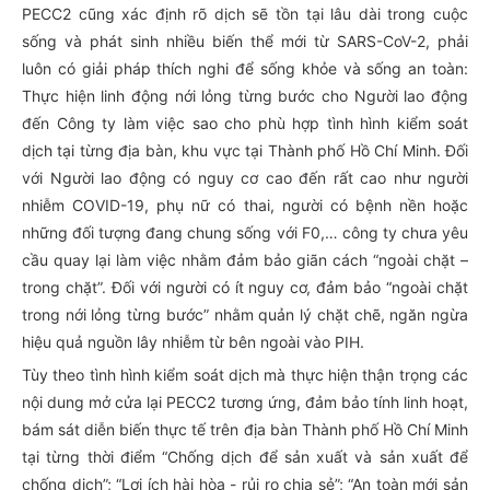
PECC2 cũng xác định rõ dịch sẽ tồn tại lâu dài trong cuộc
sống và phát sinh nhiều biến thể mới từ SARS-CoV-2, phải
luôn có giải pháp thích nghi để sống khỏe và sống an toàn:
Thực hiện linh động nới lỏng từng bước cho Người lao động
đến Công ty làm việc sao cho phù hợp tình hình kiểm soát
dịch tại từng địa bàn, khu vực tại Thành phố Hồ Chí Minh. Đối
với Người lao động có nguy cơ cao đến rất cao như người
nhiễm COVID-19, phụ nữ có thai, người có bệnh nền hoặc
những đối tượng đang chung sống với F0,… công ty chưa yêu
cầu quay lại làm việc nhằm đảm bảo giãn cách “ngoài chặt –
trong chặt”. Đối với người có ít nguy cơ, đảm bảo “ngoài chặt
trong nới lỏng từng bước” nhằm quản lý chặt chẽ, ngăn ngừa
hiệu quả nguồn lây nhiễm từ bên ngoài vào PIH.
Tùy theo tình hình kiểm soát dịch mà thực hiện thận trọng các
nội dung mở cửa lại PECC2 tương ứng, đảm bảo tính linh hoạt,
bám sát diễn biến thực tế trên địa bàn Thành phố Hồ Chí Minh
tại từng thời điểm “Chống dịch để sản xuất và sản xuất để
chống dịch”; “Lợi ích hài hòa - rủi ro chia sẻ”; “An toàn mới sản