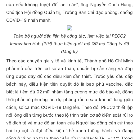
cửa nếu không tuyệt đối an toàn”, ông Nguyễn Chơn Hùng,
Chủ tịch Hội đồng Quản trị, Trưởng Ban Chỉ đạo phòng, chống
COVID-19 nhấn mạnh.
Toàn bộ người đến liên hệ công tác, làm việc tại PECC2
Innovation Hub (PIH) thực hiện quét mã QR mà Công ty đã
đăng ký
Theo các chuyên gia y tế và kinh tế, Thành phố Hồ Chí Minh
phải mở cửa trên cơ sở an toàn, chuẩn bị sẵn sàng và đáp
ứng được đầy đủ các điều kiện cần thiết. Trước yêu cầu cấp
bách này, điều kiện tiên quyết đó là bao phủ vaccine, đặc
biệt là tiêm đủ 02 mũi nhằm tăng cường mức độ bảo vệ, đồng
thời phải có phương án dự phòng rủi ro sau khi nới lỏng giãn
cách, số ca mắc COVID-19 tăng lên. Theo đó, PECC2 thiết lập
nới lỏng dần từng bước theo lộ trình trên cơ sở kiểm soát rủi ro
về dịch tễ và mức độ an toàn của Người lao động căn cứ theo
hai trụ cột là đạt điều kiện “thẻ xanh thông hành” và đang
sống ở vùng an toàn theo “Bản đồ COVID-19 TP. HCM”. Trong