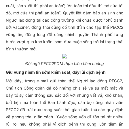
xuất, sản xuất thì phải an toàn”; “An toàn tới đâu thì mở cửa tới
đó, mở cửa thì phải an toàn”. Quyết liệt đảm bảo an sinh cho
Người lao động tại các công trường khi chưa được “phủ xanh
bởi vaccine”, đồng thời củng cố tinh thần cho tập thể PECC2
vững tin, đồng lòng để cùng chính quyền Thành phố từng
bước vượt qua khó khăn, sớm đưa cuộc sống trở lại trạng thái
bình thường mới.
Đội ngũ
PECC2POM thực hiện
tiêm chủng
Giữ vững niềm tin sớm kiểm soát, đẩy lùi dịch bệnh
Mới đây, trong e-mail gửi toàn thể Người lao động PECC2,
Chủ tịch Công đoàn đã có những chia sẻ về sự mất mát và
bày tỏ sự cảm thông sâu sắc đối với những vất vả, khó khăn,
bất tiện mà toàn thể Ban Lãnh đạo, cán bộ công nhân viên
PECC2 đã trải qua trong suốt thời gian tuân thủ các quy định
về phong tỏa, giãn cách. “Cuộc sống vốn dĩ tồn tại rất nhiều
rủi ro, nếu không phải vì dịch bệnh thì cũng luôn tiềm ẩn