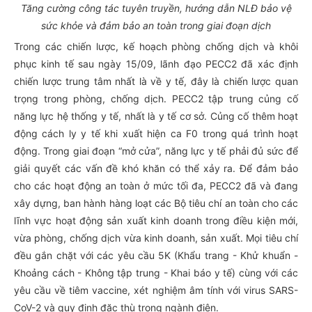
Tăng cường công tác tuyên truyền, hướng dẫn NLĐ bảo vệ
sức khỏe và đảm bảo an toàn trong giai đoạn dịch
Trong các chiến lược, kế hoạch phòng chống dịch và khôi
phục kinh tế sau ngày 15/09, lãnh đạo PECC2 đã xác định
chiến lược trung tâm nhất là về y tế, đây là chiến lược quan
trọng trong phòng, chống dịch. PECC2 tập trung củng cố
năng lực hệ thống y tế, nhất là y tế cơ sở. Củng cố thêm hoạt
động cách ly y tế khi xuất hiện ca F0 trong quá trình hoạt
động. Trong giai đoạn “mở cửa”, năng lực y tế phải đủ sức để
giải quyết các vấn đề khó khăn có thể xảy ra. Để đảm bảo
cho các hoạt động an toàn ở mức tối đa, PECC2 đã và đang
xây dựng, ban hành hàng loạt các Bộ tiêu chí an toàn cho các
lĩnh vực hoạt động sản xuất kinh doanh trong điều kiện mới,
vừa phòng, chống dịch vừa kinh doanh, sản xuất. Mọi tiêu chí
đều gắn chặt với các yêu cầu 5K (Khẩu trang - Khử khuẩn -
Khoảng cách - Không tập trung - Khai báo y tế) cùng với các
yêu cầu về tiêm vaccine, xét nghiệm âm tính với virus SARS-
CoV-2 và quy định đặc thù trong ngành điện.