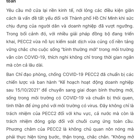
toàn
Yêu cầu mở cửa lại nền kinh tế, nới lỏng các điều kiện giãn
cách là vấn đề tất yếu đối với Thành phố Hồ Chí Minh khi sức
chịu đựng của người dân và doanh nghiệp đã vượt ngưỡng.
Trong bối cảnh đó, với nhiều giải pháp đồng bộ đang triển
khai, PECC2 vừa nỗ lực kiểm soát dịch vừa củng cố nền tảng
vững chắc cho cuộc sống “bình thường mới” trong môi trường
vẫn còn COVID-19, thích nghi không chỉ trong thời gian ngắn
mà còn cả lâu dài.
Ban Chỉ đạo phòng, chống COVID-19 PECC2 đã chuẩn bị các
chiến lược và ban hành “Kế hoạch hoạt động doanh nghiệp
sau 15/10/2021” để chuyển sang giai đoạn bình thường mới,
sống trong môi trường có COVID-19 và chuẩn bị thói quen,
tinh thần để ứng phó với môi trường có virus. Đây không chỉ là
trách nhiệm của PECC2 đối với khu vực, cả nước mà còn là
trách nhiệm đóng góp đối với chuỗi cung ứng toàn cầu.
Phương châm của PECC2 là không chủ quan nôn nóng mà
phải thực hiện từng bước, thận trọng, chắc chắn. “Không mở