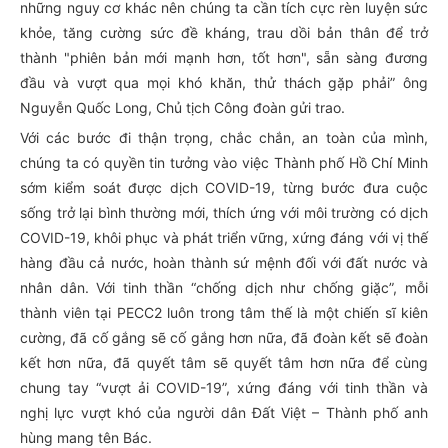
những nguy cơ khác nên chúng ta cần tích cực rèn luyện sức
khỏe, tăng cường sức đề kháng, trau dồi bản thân để trở
thành "phiên bản mới mạnh hơn, tốt hơn", sẵn sàng đương
đầu và vượt qua mọi khó khăn, thử thách gặp phải” ông
Nguyễn Quốc Long, Chủ tịch Công đoàn gửi trao.
Với các bước đi thận trọng, chắc chắn, an toàn của mình,
chúng ta có quyền tin tưởng vào việc Thành phố Hồ Chí Minh
sớm kiểm soát được dịch COVID-19, từng bước đưa cuộc
sống trở lại bình thường mới, thích ứng với môi trường có dịch
COVID-19, khôi phục và phát triển vững, xứng đáng với vị thế
hàng đầu cả nước, hoàn thành sứ mệnh đối với đất nước và
nhân dân. Với tinh thần “chống dịch như chống giặc”, mỗi
thành viên tại PECC2 luôn trong tâm thế là một chiến sĩ kiên
cường, đã cố gắng sẽ cố gắng hơn nữa, đã đoàn kết sẽ đoàn
kết hơn nữa, đã quyết tâm sẽ quyết tâm hơn nữa để cùng
chung tay “vượt ải COVID-19”, xứng đáng với tinh thần và
nghị lực vượt khó của người dân Đất Việt – Thành phố anh
hùng mang tên Bác.