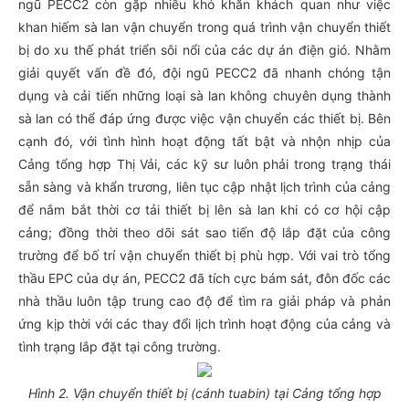
ngũ PECC2 còn gặp nhiều khó khăn khách quan như việc
khan hiếm sà lan vận chuyển trong quá trình vận chuyển thiết
bị do xu thế phát triển sôi nổi của các dự án điện gió. Nhằm
giải quyết vấn đề đó, đội ngũ PECC2 đã nhanh chóng tận
dụng và cải tiến những loại sà lan không chuyên dụng thành
sà lan có thể đáp ứng được việc vận chuyển các thiết bị. Bên
cạnh đó, với tình hình hoạt động tất bật và nhộn nhịp của
Cảng tổng hợp Thị Vải, các kỹ sư luôn phải trong trạng thái
sẵn sàng và khẩn trương, liên tục cập nhật lịch trình của cảng
để nắm bắt thời cơ tải thiết bị lên sà lan khi có cơ hội cập
cảng; đồng thời theo dõi sát sao tiến độ lắp đặt của công
trường để bố trí vận chuyển thiết bị phù hợp. Với vai trò tổng
thầu EPC của dự án, PECC2 đã tích cực bám sát, đôn đốc các
nhà thầu luôn tập trung cao độ để tìm ra giải pháp và phản
ứng kịp thời với các thay đổi lịch trình hoạt động của cảng và
tình trạng lắp đặt tại công trường.
Hình 2. Vận chuyển thiết bị (cánh tuabin) tại Cảng tổng hợp