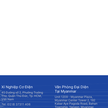
Xí Nghiệp Cơ Điện
Văn Phòng Đại Diện
Tại Myanmar
45 Đường số 2, Phường Trường
Thọ, Quận Thủ Đức, Tp. HCM,
Unit 1209 - Myanmar Plaza,
Việt Nam
Myanmar Center Tower 2, 192
Kabar Aye Pagoda Road, Bahan
Tel: (02 8) 37311 406
Township, Yangon, Myanmar.