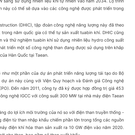
W sang sử dụng nhiên liệu khí tự nhiên vào năm 2034. Lộ trình
ện này có thể sẽ dựa vào các công nghệ được phát triển trong
nstruction (DHIC), tập đoàn công nghệ năng lượng này đã theo
 trong năm quốc gia có thể tự sản xuất tuabin khí. DHIC cũng
 và thử nghiệm tuabin khí sử dụng nhiên liệu hydro công suất
phát triển một số công nghệ than đang được sử dụng trên khắp
của Hàn Quốc tại Taean.
như một phần của dự án phát triển năng lượng tái tạo do Bộ
ng dự án này cùng với Viện Quy hoạch và Đánh giá Công nghệ
O). Đến năm 2011, công ty đã ký được hợp đồng trị giá 453
công nghệ IGCC với công suất 300 MW tại nhà máy điện Taean
 do lợi ích môi trường của nó so với điện than truyền thống -
 điện từ than nhập khẩu chiếm phần lớn trong tổng các nguồn
máy điện khí hóa than sản xuất ra 10 GW điện vào năm 2020.
ới cho than, bao gồm cả than xuất khẩu.