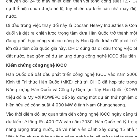
chuyển đổi 24 tổ máy nhiệt điện than với tổng công suất 12,7 G
cụ thể hiện chưa được hé lộ, tuy nhiên dự kiến các nhà máy đi
nước.
Đi đầu trong việc thay đổi này là Doosan Heavy Industries & Co
đuổi và đặt ra chiến lược trọng tâm đưa Hàn Quốc trở thành một
đang phối hợp cùng với các công ty Hàn Quốc khác để phát triển
lớn đầu tiên của quốc gia này. DHIC cũng đã đi đầu trong việc 
đất nước, bao gồm cả dự án ứng dụng công nghệ IGCC đầu tiên 
Kiểm chứng công nghệ IGCC
Hàn Quốc đã bắt đầu phát triển công nghệ IGCC vào năm 2006 
Kinh tế Tri thức Hàn Quốc (MKE) chủ trì. DHIC đã hợp tác tro
Năng lượng Hàn Quốc và Công ty Điện lực Tây Hàn Quốc (KOWEP
triệu đô la Mỹ với KOWEPO để xây dựng một dự án thử nghiệm 
hiện hữu có công suất 4.000 MW ở tỉnh Nam Chungcheong.
Vào thời điểm đó, sự quan tâm đến công nghệ IGCC ngày càng tăng
dự kiến sẽ tăng lên 400 GW vào năm 2030. Hàn Quốc có tỷ trọng
năng lượng trong nước, đã vẽ nên viễn cảnh xây dựng 15 nhà 
Việc kiểm chứng thành công công nghệ này sẽ mở ra thị trường m