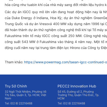
hóa cũng như tuabin khí của nhà máy sang đốt nhiên liệu hydro kế
Các dự án IGCC quy mô lớn vẫn đang hoạt động hiện nay là
của Duke Energy ở Indiana, Hoa Kỳ; dự án thử nghiệm Green
Trung Quốc và dự án Vresová 400 MW xây dựng năm 1996 tại Cộ
đã hoàn thành dự án thử nghiệm công nghệ thổi khí tại Tổ máy 
Fukushima trên tổ máy IGCC công suất 250 MW. Công nghệ nà
công suất 543 MW ở Fukushima vào tháng 4 năm nay. Một tổ m
động cuối năm nay tại trung tâm điện lực Hirono của Công ty Đi
Tham khảo:
https://www.powermag.com/taean-igcc-continued-o
Trụ Sở Chính
PECC2 Innovation Hub
32 Ngô Thời Nhiệm, Phường Võ
Số 45, Đường số 2, Phường
Thị Sáu, Quận 3, Tp. HCM, Việt
Trường Thọ, Quận Thủ Đức, Tp.
Nam
HCM
Tel: (02 8) 22216468
Tel: (02 8) 22216468