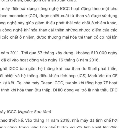
hà máy điện sử dụng công nghệ IGCC hoạt động theo một chu
arbon monoxide (CO), được chiết xuất từ than và được sử dụng
công nghệ này giúp giảm thiểu phát thải các chất ô nhiễm khác,
u công nghệ khí hóa than cải thiện những nhược điểm của các
 các chất ô nhiễm, được thương mại hóa thì than có cơ hội lớn
11 năm 2011. Trải qua 57 tháng xây dựng, khoảng 610.000 ngày
C đã đi vào hoạt động vào ngày 16 tháng 8 năm 2016.
hệ IGCC bao gồm hệ thống khí hóa than do Shell phát triển,
hồi nhiệt và hệ thống điều khiển tích hợp (ICS) Mark VIe do GE
 ký kết. Tại nhà máy Taean IGCC, tuabin khí tổng hợp 7F hoạt
trình khí hóa than Btu thấp. DHIC đóng vai trò là nhà thầu EPC
máy IGCC (
Nguồn: Sưu tầm)
eo thiết kế. Vào tháng 11 năm 2018, nhà máy đã tinh chế hơi
nh công trong việc tinh chế hydro với độ tinh khiết lên đến