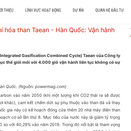
ỚI THIỆU
LĨNH VỰC HOẠT ĐỘNG
DỰ ÁN
QUAN HỆ ĐẦU TƯ
hí hóa than Taean - Hàn Quốc: Vận hành
 Integrated Gasification Combined Cycle) Taean của Công ty
ục thế giới mới với 4.000 giờ vận hành liên tục không có sự
 Hàn Quốc. (Nguồn: powermag.com)
arbon vào năm 2050 (khi một lượng khí CO2 thải ra sẽ được
ơi khác), cam kết chấm dứt sự phụ thuộc vào than đá và thay
quốc gia này có kế hoạch đóng cửa thêm 20 nhà máy điện than
ạch cơ sở lần thứ 8. Mục tiêu của nước này là giảm tỷ trọng
0 so với 40,29% vào năm 2019. Trong đó nổi bật là tham vọng