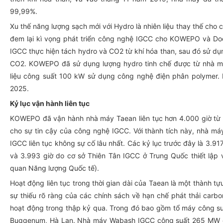
99,99%.
Xu thế năng lượng sạch mới với Hydro là nhiên liệu thay thế cho 
đem lại kì vọng phát triển công nghệ IGCC cho KOWEPO và Do
IGCC thực hiện tách hydro và CO
2
từ khí hóa than, sau đó sử dụn
CO
2
. KOWEPO đã sử dụng lượng hydro tinh chế được từ nhà m
liệu công suất 100 kW sử dụng công nghệ điện phân polymer.
2025.
Kỷ lục vận hành liên tục
KOWEPO đã vận hành nhà máy Taean liên tục hơn 4.000 giờ từ
cho sự tin cậy của công nghệ IGCC. Với thành tích này, nhà máy
IGCC liên tục không sự cố lâu nhất. Các kỷ lục trước đây là 3.9
và 3.993 giờ do cơ sở Thiên Tân IGCC ở Trung Quốc thiết lập
quan Năng lượng Quốc tế).
Hoạt động liên tục trong thời gian dài của Taean là một thành tự
sự thiếu rõ ràng của các chính sách về hạn chế phát thải carb
hoạt động trong thập kỷ qua. Trong đó bao gồm tổ máy công s
Buggenum, Hà Lan. Nhà máy Wabash IGCC công suất 265 MW ở In