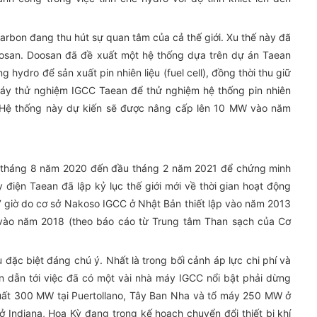
carbon đang thu hút sự quan tâm của cả thế giới. Xu thế này đã
osan. Doosan đã đề xuất một hệ thống dựa trên dự án Taean
g hydro để sản xuất pin nhiên liệu (fuel cell), đồng thời thu giữ
áy thử nghiệm IGCC Taean để thử nghiệm hệ thống pin nhiên
 Hệ thống này dự kiến sẽ được nâng cấp lên 10 MW vào năm
 tháng 8 năm 2020 đến đầu tháng 2 năm 2021 để chứng minh
 điện Taean đã lập kỷ lục thế giới mới về thời gian hoạt động
17 giờ do cơ sở Nakoso IGCC ở Nhật Bản thiết lập vào năm 2013
 vào năm 2018 (theo báo cáo từ Trung tâm Than sạch của Cơ
u đặc biệt đáng chú ý. Nhất là trong bối cảnh áp lực chi phí và
on dẫn tới việc đã có một vài nhà máy IGCC nổi bật phải dừng
uất 300 MW tại Puertollano, Tây Ban Nha và tổ máy 250 MW ở
diana, Hoa Kỳ đang trong kế hoạch chuyển đổi thiết bị khí