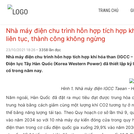
TRANG CHỦ
GI
Nhà máy điện chu trình hỗn hợp tích hợp k
liên tục, thành công không ngừng
23/10/2021 18:26
- 3358 lần đọc
Nhà máy điện chu trình hỗn hợp tích hợp khí hóa than (IGCC –
Điện lực Tây Hàn Quốc (Korea Western Power) đã thiết lập kỷ l
cố trong năm nay.
Hình 1. Nhà máy điện IGCC Taean -
Năm ngoái, Hàn Quốc đã đặt ra mục tiêu đạt được trung hòa c
trung hoà bằng cách giảm cùng một lượng khí CO2 tương tự ở n
thế bằng năng lượng tái tạo. Theo Quy hoạch cơ sở lần thứ 9, 
vào năm 2034 so với 10 nhà máy dự kiến đóng cửa trong quy ho
điện than trong cơ cấu điện quốc gia xuống 29,9% vào năm 203