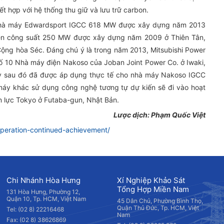
t hợp với hệ thống thu giữ và lưu trữ carbon.
 Nhà máy Edwardsport IGCC 618 MW được xây dựng năm 2013
Gen công suất 250 MW được xây dựng năm 2009 ở Thiên Tân,
ng hòa Séc. Đáng chú ý là trong năm 2013, Mitsubishi Power
số 10 Nhà máy điện Nakoso của Joban Joint Power Co. ở Iwaki,
y sau đó đã được áp dụng thực tế cho nhà máy Nakoso IGCC
áy khác sử dụng công nghệ tương tự dự kiến sẽ đi vào hoạt
ện lực Tokyo ở Futaba-gun, Nhật Bản.
Lược dịch: Phạm Quốc Việt
peration-continued-achievement/
Chi Nhánh Hòa Hưng
Xí Nghiệp Khảo Sát
Tổng Hợp Miền Nam
131 Hòa Hưng, Phường 12,
Quận 10, Tp. HCM, Việt Nam
45 Dân Chủ, Phường Bình Thọ,
Quận Thủ Đức, Tp. HCM, Việt
Tel: (02 8) 22216468
Nam
Fax: (02 8) 38626869