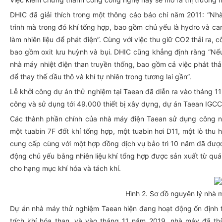
DHIC đã giải thích trong một thông cáo báo chí năm 2011: “N
trình mà trong đó khí tổng hợp, bao gồm chủ yếu là hydro và c
làm nhiên liệu để phát điện”. Cùng với việc thu giữ CO
2
thải ra, 
bao gồm oxit lưu huỳnh và bụi. DHIC cũng khẳng định rằng “Nế
nhà máy nhiệt điện than truyền thống, bao gồm cả việc phát thải
để thay thế dầu thô và khí tự nhiên trong tương lai gần”.
Lễ khởi công dự án thử nghiệm tại Taean đã diễn ra vào tháng 
công và sử dụng tới 49.000 thiết bị xây dựng, dự án Taean IGC
Các thành phần chính của nhà máy điện Taean sử dụng công ng
một tuabin 7F đốt khí tổng hợp, một tuabin hơi D11, một lò thu 
cung cấp cùng với một hợp đồng dịch vụ bảo trì 10 năm đã được
động chủ yếu bằng nhiên liệu khí tổng hợp được sản xuất từ quá 
cho hạng mục khí hóa và tách khí.
Hình 2. Sơ đồ nguyên lý nhà 
Dự án nhà máy thử nghiệm Taean hiện đang hoạt động ổn định th
trích khí hóa than, và vào tháng 11 năm 2019, nhà máy đã thà