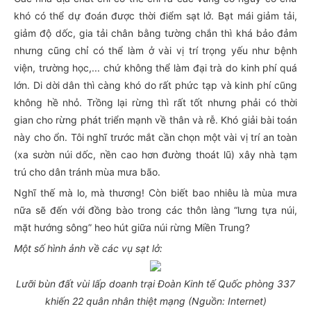
khó có thể dự đoán được thời điểm sạt lở. Bạt mái giảm tải,
giảm độ dốc, gia tải chân bằng tường chắn thì khá bảo đảm
nhưng cũng chỉ có thể làm ở vài vị trí trọng yếu như bệnh
viện, trường học,... chứ không thể làm đại trà do kinh phí quá
lớn. Di dời dân thì càng khó do rất phức tạp và kinh phí cũng
không hề nhỏ. Trồng lại rừng thì rất tốt nhưng phải có thời
gian cho rừng phát triển mạnh về thân và rễ. Khó giải bài toán
này cho ổn. Tôi nghĩ trước mắt cần chọn một vài vị trí an toàn
(xa sườn núi dốc, nền cao hơn đường thoát lũ) xây nhà tạm
trú cho dân tránh mùa mưa bão.
Nghĩ thế mà lo, mà thương! Còn biết bao nhiêu là mùa mưa
nữa sẽ đến với đồng bào trong các thôn làng “lưng tựa núi,
mặt hướng sông” heo hút giữa núi rừng Miền Trung?
Một số hình ảnh về các vụ sạt lở:
Lưỡi bùn đất vùi lấp doanh trại Đoàn Kinh tế Quốc phòng 337
khiến 22 quân nhân thiệt mạng (Nguồn: Internet)