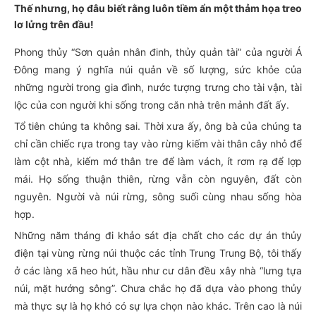
Thế nhưng, họ đâu biết rằng luôn tiềm ẩn một thảm họa treo
lơ lửng trên đầu!
Phong thủy “Sơn quản nhân đinh, thủy quản tài” của người Á
Đông mang ý nghĩa núi quản về số lượng, sức khỏe của
những người trong gia đình, nước tượng trưng cho tài vận, tài
lộc của con người khi sống trong căn nhà trên mảnh đất ấy.
Tổ tiên chúng ta không sai. Thời xưa ấy, ông bà của chúng ta
chỉ cần chiếc rựa trong tay vào rừng kiếm vài thân cây nhỏ để
làm cột nhà, kiếm mớ thân tre để làm vách, ít rơm rạ để lợp
mái. Họ sống thuận thiên, rừng vẫn còn nguyên, đất còn
nguyên. Người và núi rừng, sông suối cùng nhau sống hòa
hợp.
Những năm tháng đi khảo sát địa chất cho các dự án thủy
điện tại vùng rừng núi thuộc các tỉnh Trung Trung Bộ, tôi thấy
ở các làng xã heo hút, hầu như cư dân đều xây nhà “lưng tựa
núi, mặt hướng sông”. Chưa chắc họ đã dựa vào phong thủy
mà thực sự là họ khó có sự lựa chọn nào khác. Trên cao là núi