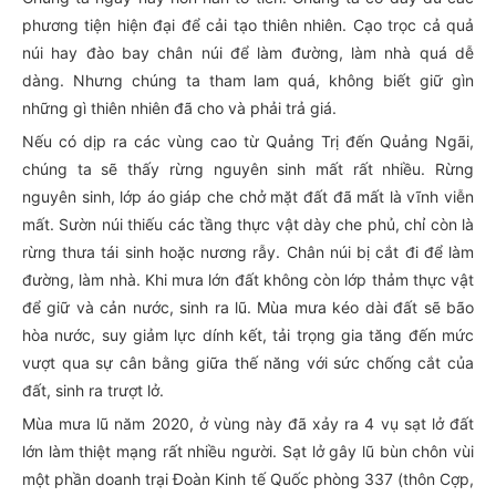
phương tiện hiện đại để cải tạo thiên nhiên. Cạo trọc cả quả
núi hay đào bay chân núi để làm đường, làm nhà quá dễ
dàng. Nhưng chúng ta tham lam quá, không biết giữ gìn
những gì thiên nhiên đã cho và phải trả giá.
Nếu có dịp ra các vùng cao từ Quảng Trị đến Quảng Ngãi,
chúng ta sẽ thấy rừng nguyên sinh mất rất nhiều. Rừng
nguyên sinh, lớp áo giáp che chở mặt đất đã mất là vĩnh viễn
mất. Sườn núi thiếu các tầng thực vật dày che phủ, chỉ còn là
rừng thưa tái sinh hoặc nương rẫy. Chân núi bị cắt đi để làm
đường, làm nhà. Khi mưa lớn đất không còn lớp thảm thực vật
để giữ và cản nước, sinh ra lũ. Mùa mưa kéo dài đất sẽ bão
hòa nước, suy giảm lực dính kết, tải trọng gia tăng đến mức
vượt qua sự cân bằng giữa thế năng với sức chống cắt của
đất, sinh ra trượt lở.
Mùa mưa lũ năm 2020, ở vùng này đã xảy ra 4 vụ sạt lở đất
lớn làm thiệt mạng rất nhiều người. Sạt lở gây lũ bùn chôn vùi
một phần doanh trại Đoàn Kinh tế Quốc phòng 337 (thôn Cợp,