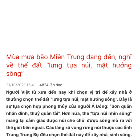
Mùa mưa bão Miền Trung đang đến, nghĩ
về thế đất “lưng tựa núi, mặt hướng
sông”
21/10/2021 15:41
- 4824 lần đọc
Người Việt từ xưa đến nay khi chọn vị trí để xây nhà ở
thường chọn thế đất “lưng tựa núi, mặt hướng sông’’. Đây là
sự lựa chọn hợp phong thủy của người Á Đông: “Sơn quản
nhân đinh, thuỷ quản tài”. Hơn nữa, thế “tựa núi nhìn sông”
mang lại cảm giác được núi che chở, được sông mở ra với
thế giới bên ngoài. Các làng xã vùng rừng núi thuộc các tỉnh
Trung Trung Bộ đều chọn thế đất này để xây nhà, sinh sống.