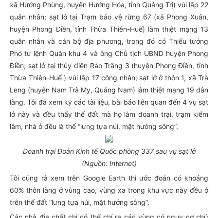
xã Hướng Phùng, huyện Hướng Hóa, tỉnh Quảng Trị) vùi lấp 22
quân nhân; sạt lở tại Trạm bảo vệ rừng 67 (xã Phong Xuân,
huyện Phong Điền, tỉnh Thừa Thiên-Huế) làm thiệt mạng 13
quân nhân và cán bộ địa phương, trong đó có Thiếu tướng
Phó tư lệnh Quân khu 4 và ông Chủ tịch UBND huyện Phong
Điền; sạt lở tại thủy điện Rào Trăng 3 (huyện Phong Điền, tỉnh
Thừa Thiên-Huế ) vùi lấp 17 công nhân; sạt lở ở thôn 1, xã Trà
Leng (huyện Nam Trà My, Quảng Nam) làm thiệt mạng 19 dân
làng. Tôi đã xem kỹ các tài liệu, bài báo liên quan đến 4 vụ sạt
lở này và đều thấy thế đất mà họ làm doanh trại, trạm kiểm
lâm, nhà ở đều là thế “lưng tựa núi, mặt hướng sông”.
Doanh trại Đoàn Kinh tế Quốc phòng 337 sau vụ sạt lở
(Nguồn: Internet)
Tôi cũng rà xem trên Google Earth thì ước đoán có khoảng
60% thôn làng ở vùng cao, vùng xa trong khu vực này đều ở
trên thế đất “lưng tựa núi, mặt hướng sông”.
Các nhà địa chất chỉ có thể chỉ ra các vùng có nguy cơ chứ