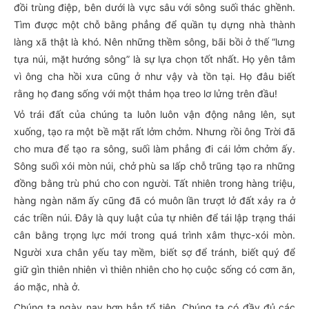
đồi trùng điệp, bên dưới là vực sâu với sông suối thác ghềnh.
Tìm được một chỗ bằng phẳng để quần tụ dựng nhà thành
làng xã thật là khó. Nên những thềm sông, bãi bồi ở thế “lưng
tựa núi, mặt hướng sông” là sự lựa chọn tốt nhất. Họ yên tâm
vì ông cha hồi xưa cũng ở như vậy và tồn tại. Họ đâu biết
rằng họ đang sống với một thảm họa treo lơ lửng trên đầu!
Vỏ trái đất của chúng ta luôn luôn vận động nâng lên, sụt
xuống, tạo ra một bề mặt rất lởm chởm. Nhưng rồi ông Trời đã
cho mưa để tạo ra sông, suối làm phẳng đi cái lởm chởm ấy.
Sông suối xói mòn núi, chở phù sa lấp chỗ trũng tạo ra những
đồng bằng trù phú cho con người. Tất nhiên trong hàng triệu,
hàng ngàn năm ấy cũng đã có muôn lần trượt lở đất xảy ra ở
các triền núi. Đây là quy luật của tự nhiên để tái lập trạng thái
cân bằng trọng lực mới trong quá trình xâm thực-xói mòn.
Người xưa chân yếu tay mềm, biết sợ để tránh, biết quý để
giữ gìn thiên nhiên vì thiên nhiên cho họ cuộc sống có cơm ăn,
áo mặc, nhà ở.
Chúng ta ngày nay hơn hẳn tổ tiên. Chúng ta có đầy đủ các