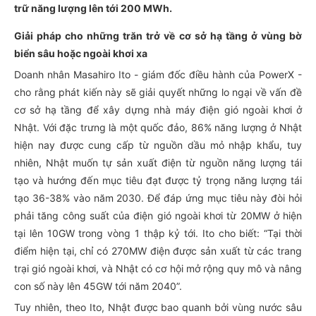
trữ năng lượng lên tới 200 MWh.
Giải pháp cho những trăn trở về cơ sở hạ tầng ở vùng bờ
biển sâu hoặc ngoài khơi xa
Doanh nhân Masahiro Ito - giám đốc điều hành của PowerX -
cho rằng phát kiến này sẽ giải quyết những lo ngại về vấn đề
cơ sở hạ tầng để xây dựng nhà máy điện gió ngoài khơi ở
Nhật. Với đặc trưng là một quốc đảo, 86% năng lượng ở Nhật
hiện nay được cung cấp từ nguồn dầu mỏ nhập khẩu, tuy
nhiên, Nhật muốn tự sản xuất điện từ nguồn năng lượng tái
tạo và hướng đến mục tiêu đạt được tỷ trọng năng lượng tái
tạo 36-38% vào năm 2030. Để đáp ứng mục tiêu này đòi hỏi
phải tăng công suất của điện gió ngoài khơi từ 20MW ở hiện
tại lên 10GW trong vòng 1 thập kỷ tới. Ito cho biết: “Tại thời
điểm hiện tại, chỉ có 270MW điện được sản xuất từ các trang
trại gió ngoài khơi, và Nhật có cơ hội mở rộng quy mô và nâng
con số này lên 45GW tới năm 2040”.
Tuy nhiên, theo Ito, Nhật được bao quanh bởi vùng nước sâu