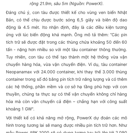
rộng 21.9m, sâu 5m (Nguồn: PowerX).
Đáng chú ý, con tàu được thiết kế cho vùng ven biển Nhật
Bản, có thể chịu được bước sóng 6,5 giây và biên độ dao
động là 4.5 mét. Ito nhận định, đây là các điều kiện tương
ứng với lúc biển động khá mạnh. Ông mô tả thêm: “Các pin
tích trữ sẽ được đặt trong các thùng chứa khoảng 50 đến 60
tấn - nặng hơn nhiều so với một tàu container thông thường.
Tuy nhiên, con tàu có thể tạo thành một hệ thống vừa vận
chuyển hàng hóa, vừa vận chuyển điện. Ví dụ, tàu container
Neopanamax với 24.000 container, khi thay thế 3.000 thùng
container trong số đó bằng pin tích trữ năng lượng và có thêm
các hệ thống, phần mềm và cơ sở hạ tầng phù hợp với con
thuyền, chúng ta thực sự có thể vận chuyển không chỉ hàng
hóa mà còn vận chuyển cả điện – chẳng hạn với công suất
khoảng 1 GW".
Với thiết kế có khả năng mở rộng, PowerX dự đoán các mô
hình trong tương lai sẽ mang được nhiều pin tích trữ hơn. Như
mẫu Power ARK 1000 sẽ có dung lượng lưu trữ lên tới 2.090