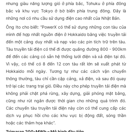
nhưng giàu năng lượng gió ở phía bắc, Tohuku ở phía đông
bắc và khu vực Tokyo ở bờ biển phía trung đông. Đây là
những nơi có nhu cầu sử dụng điện cao nhất của Nhật Bản.
Ông Ito cho biết: “PowerX có thể sử dụng những con tàu của
mình để hợp nhất nguồn điện ở Hokkaido bằng việc truyền tải
đến một cảng duy nhất và nạp vào các pin tích trữ trên tàu.
Tàu truyền tải điện có thể đi được quãng đường 800 - 900km
để đến các cảng có sẵn hệ thống lưới điện và xả điện tại đó.
Vì vậy, có thể có 8 đến 12 con tàu rất lớn sẽ xuất phát từ
Hokkaido mỗi ngày. Tương tự như các cách vận chuyển
thông thường, tàu chỉ cần cập cảng, xả điện, và sau đó quay
trở lại các trang trại gió. Điều này cho phép truyền tải điện mà
không phải chặt phá rừng, xây dựng, giải phóng mặt bằng,
cũng như rút ngắn được thời gian cho những quá trình đó.
Các chuyến tàu truyền tải điện này còn có thể cung cấp các
dịch vụ phục hồi cho các khu vực bị động đất, sóng thần
hoặc các thảm họa khác”.
Trimaran 200-MWh – Mô hình đầu tiên