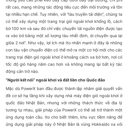
rất cao, mang những tác động tiêu cực đến môi trường và tồn
tại nhiều hạn chế. Tuy nhiên, với “tàu truyền tải điện”, chúng ta
có thể xây dựng một trang trại gió ngoài khơi khổng lồ, cách
bờ 100 km và sau đó chỉ việc chuyển tải nguồn điện được tạo
ra vào bờ bằng một số lượng tàu nhất định, di chuyển qua lại
giữa 2 nơi”. Như vậy, lợi ích mà Ito nhấn mạnh ở đây là những
con tàu vận chuyển điện có thể mở ra một cơ hội mới cho các
trang trại điện gió ngoài khơi ở khoảng cách xa bờ hơn, nơi có
tốc độ gió hàng năm cao hơn và không mang lại bất kỳ tác
động cản trở nào.
“Người kết nối” ngoài khơi và đất liền cho Quốc đảo
Mặc dù PowerX ban đầu được thành lập nhằm giải quyết vấn
đề cơ sở hạ tầng khi xây dựng nhà máy điện gió ngoài khơi ở
quốc đảo Nhật Bản, nhưng với những thách thức về địa lý
tương tự nhau, giải pháp của PowerX có thể sẽ trở thành một
ứng dụng toàn cầu. Ito cho biết thêm, khu vực tiềm năng để
ứng dụng giải pháp này ở Nhật Bản là vùng Hokkaido xa xôi