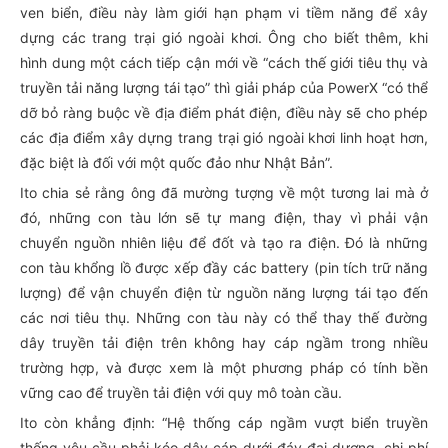
ven biển, điều này làm giới hạn phạm vi tiềm năng để xây
dựng các trang trại gió ngoài khơi. Ông cho biết thêm, khi
hình dung một cách tiếp cận mới về “cách thế giới tiêu thụ và
truyền tải năng lượng tái tạo” thì giải pháp của PowerX “có thể
dỡ bỏ ràng buộc về địa điểm phát điện, điều này sẽ cho phép
các địa điểm xây dựng trang trại gió ngoài khơi linh hoạt hơn,
đặc biệt là đối với một quốc đảo như Nhật Bản”.
Ito chia sẻ rằng ông đã mường tượng về một tương lai mà ở
đó, những con tàu lớn sẽ tự mang điện, thay vì phải vận
chuyển nguồn nhiên liệu để đốt và tạo ra điện. Đó là những
con tàu khổng lồ được xếp đầy các battery (pin tích trữ năng
lượng) để vận chuyển điện từ nguồn năng lượng tái tạo đến
các nơi tiêu thụ. Những con tàu này có thể thay thế đường
dây truyền tải điện trên không hay cáp ngầm trong nhiều
trường hợp, và được xem là một phương pháp có tính bền
vững cao để truyền tải điện với quy mô toàn cầu.
Ito còn khẳng định: “Hệ thống cáp ngầm vượt biển truyền
thống yêu cầu phải kéo dây cáp dưới đáy đại dương, chi phí