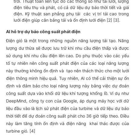
trời. Thuật toán liên tục do các thông số như tải lưới, lượng
điện tiêu thụ và phát, có cả dữ liệu dự báo thời tiết và giá
điện. Kỹ thuật san phẳng phụ tải các vị trí tải cao trong
lưới điện giúp cân bằng tải và ổn định lưới điện [2] [3].
AI hỗ trợ dự báo công suất phát điện
Điện gió là một trong những nguồn năng lượng tái tạo. Năng
lượng dư thừa sẽ được lưu trữ khi nhu cầu điện thấp và được
sử dụng khi nhu cầu điện lên cao. Do phụ thuộc vào các yếu
tố tự nhiên nên công suất phát điện của các loại năng lượng
này thường không ổn định và tạo nên thách thức cho một lưới
điện thông minh hiệu quả. Tuy nhiên, AI có thể cải thiện sự ổn
định và đảm bảo cho loại năng lượng này bằng việc dự đoán
công suất dựa vào khối dữ liệu khí tượng khổng lồ. Ví dụ như
DeepMind, công ty con của Google, áp dụng máy học với dữ
liệu đầu vào là lịch sử phát điện của turbine và dữ liệu dự báo
thời tiết để dự đoán công suất phát cho 36 giờ tiếp theo. Điều
này làm tăng tính ổn định và điện năng khai thác được của
turbine gió. [4]