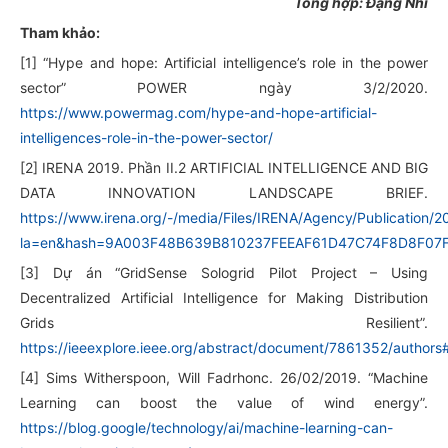
Tổng hợp: Đặng Nhì
Tham khảo:
[1] “Hype and hope: Artificial intelligence’s role in the power
sector” POWER ngày 3/2/2020.
https://www.powermag.com/hype-and-hope-artificial-
intelligences-role-in-the-power-sector/
[2] IRENA 2019. Phần II.2 ARTIFICIAL INTELLIGENCE AND BIG
DATA INNOVATION LANDSCAPE BRIEF.
https://www.irena.org/-/media/Files/IRENA/Agency/Publication/
la=en&hash=9A003F48B639B810237FEEAF61D47C74F8D8F07
[3] Dự án “GridSense Sologrid Pilot Project – Using
Decentralized Artificial Intelligence for Making Distribution
Grids Resilient”.
https://ieeexplore.ieee.org/abstract/document/7861352/authors
[4] Sims Witherspoon, Will Fadrhonc. 26/02/2019. “Machine
Learning can boost the value of wind energy”.
https://blog.google/technology/ai/machine-learning-can-