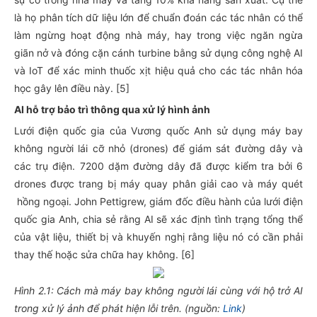
là họ phân tích dữ liệu lớn để chuẩn đoán các tác nhân có thể
làm ngừng hoạt động nhà máy, hay trong việc ngăn ngừa
giãn nở và đóng cặn cánh turbine bằng sử dụng công nghệ AI
và IoT để xác minh thuốc xịt hiệu quả cho các tác nhân hóa
học gây lên điều này. [5]
AI hỗ trợ bảo trì thông qua xử lý hình ảnh
Lưới điện quốc gia của Vương quốc Anh sử dụng máy bay
không người lái cỡ nhỏ (drones) để giám sát đường dây và
các trụ điện. 7200 dặm đường dây đã được kiểm tra bởi 6
drones được trang bị máy quay phân giải cao và máy quét
hồng ngoại. John Pettigrew, giám đốc điều hành của lưới điện
quốc gia Anh, chia sẻ rằng AI sẽ xác định tình trạng tổng thể
của vật liệu, thiết bị và khuyến nghị rằng liệu nó có cần phải
thay thế hoặc sửa chữa hay không. [6]
Hình 2.1: Cách mà máy bay không người lái cùng với hộ trở AI
trong xử lý ảnh để phát hiện lỗi trên. (nguồn:
Link
)