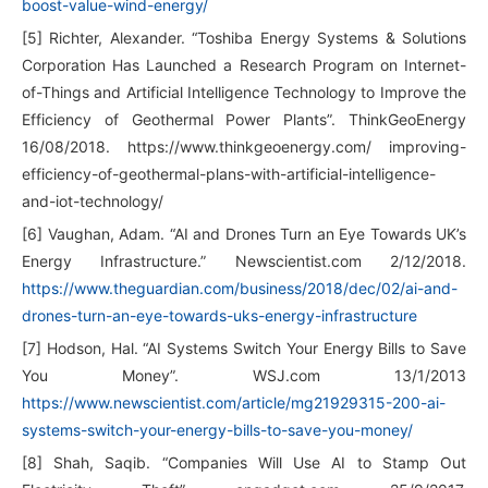
boost-value-wind-energy/
[5] Richter, Alexander. “Toshiba Energy Systems & Solutions
Corporation Has Launched a Research Program on Internet-
of-Things and Artificial Intelligence Technology to Improve the
Efficiency of Geothermal Power Plants”. ThinkGeoEnergy
16/08/2018. https://www.thinkgeoenergy.com/ improving-
efficiency-of-geothermal-plans-with-artificial-intelligence-
and-iot-technology/
[6] Vaughan, Adam. “AI and Drones Turn an Eye Towards UK’s
Energy Infrastructure.” Newscientist.com 2/12/2018.
https://www.theguardian.com/business/2018/dec/02/ai-and-
drones-turn-an-eye-towards-uks-energy-infrastructure
[7] Hodson, Hal. “AI Systems Switch Your Energy Bills to Save
You Money”. WSJ.com 13/1/2013
https://www.newscientist.com/article/mg21929315-200-ai-
systems-switch-your-energy-bills-to-save-you-money/
[8] Shah, Saqib. “Companies Will Use AI to Stamp Out