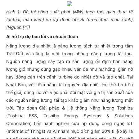
Hình 1: Đồ thị công suất phát (MW) theo thời gian thực tế
(actual, màu xám) và dự đoán bởi AI (predicted, màu xanh)
(Nguồn:[4])
AI hỗ trợ dự báo lỗi và chuẩn đoán
Năng lượng địa nhiệt là năng lượng tách từ nhiệt trong tâm
Trái Đất và cũng là một trong những năng lượng tái tạo.
Nguồn năng lượng này tạo ra sản lượng ổn định hơn năng
lượng gió nhưng cũng gặp nhiều vấn đề như hư hỏng, giãn nở
hay đóng cặn trên cánh turbine do nhiệt độ và tạp chất. Tại
Nhật Bản, với tiềm năng tài nguyên địa nhiệt lớn thứ ba trên
thế giới, cùng lúc với việc phải đối mặt với giá trị sản xuất của
các nguồn năng lượng tái tạo khác giảm như năng lượng mặt
trời, Tập đoàn Giải pháp & Hệ thống Năng lượng Toshiba
(Toshiba ESS, Toshiba Energy Systems & Solutions
Corporation) tiến hành nghiên cứu áp dụng công nghệ IoT
(Internet of Things) và AI nhằm mục đích giảm 20% tỉ lệ xảy ra
sự cố trong nhà máy và tăng 10% khả năng sản xuất. Cụ thể