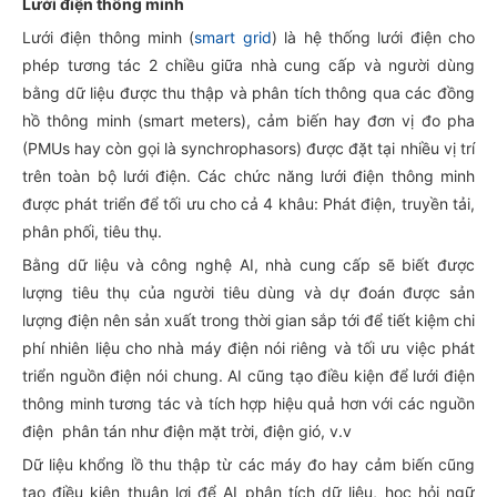
Lưới điện thông minh
Lưới điện thông minh (
smart grid
) là hệ thống lưới điện cho
phép tương tác 2 chiều giữa nhà cung cấp và người dùng
bằng dữ liệu được thu thập và phân tích thông qua các đồng
hồ thông minh (smart meters), cảm biến hay đơn vị đo pha
(PMUs hay còn gọi là synchrophasors) được đặt tại nhiều vị trí
trên toàn bộ lưới điện. Các chức năng lưới điện thông minh
được phát triển để tối ưu cho cả 4 khâu: Phát điện, truyền tải,
phân phối, tiêu thụ.
Bằng dữ liệu và công nghệ AI, nhà cung cấp sẽ biết được
lượng tiêu thụ của người tiêu dùng và dự đoán được sản
lượng điện nên sản xuất trong thời gian sắp tới để tiết kiệm chi
phí nhiên liệu cho nhà máy điện nói riêng và tối ưu việc phát
triển nguồn điện nói chung. AI cũng tạo điều kiện để lưới điện
thông minh tương tác và tích hợp hiệu quả hơn với các nguồn
điện phân tán như điện mặt trời, điện gió, v.v
Dữ liệu khổng lồ thu thập từ các máy đo hay cảm biến cũng
tạo điều kiện thuận lợi để AI phân tích dữ liệu, học hỏi ngữ