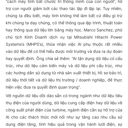
“cách máy tính bắt chước trí thông minh của con người”, hỗ
trợ con người giảm bớt các thao tác lặp đi lặp lại. Tuy nhiên,
chúng ta đều biết, máy tính không thể làm bất cứ điều gì trừ
khi chúng ta dạy chúng, có thể thông qua lập trình, thuật toán
hay thông qua dữ liệu lớn bằng máy học. Marco Sanchez, phó
chủ tịch Kinh Doanh dịch vụ tại Mitsubishi Hitachi Power
Systems’s (MHPS’s), thừa nhận việc AI phụ thuộc rất nhiều
vào dữ liệu để có thể hiểu được môi trường và đưa ra dự đoán
hay quyết định. Ông chia sẻ thêm: “AI tận dụng dữ liệu có cấu
trúc, như dữ liệu cảm biến máy và dữ liệu phi cấu trúc, như
các hướng dẫn sử dụng từ nhà sản xuất thiết bị, hồ sơ bảo trì,
dữ liệu thời tiết và dữ liệu thị trường / doanh nghiệp, để thực
hiện việc đưa ra quyết định quan trọng”.
Với nguồn dữ liệu dồi dào sẵn có trong ngành như dữ liệu tiêu
thụ điện của người dùng, dữ liệu cung cấp điện hay dữ liệu về
công suất phát điện của turbine, ngành điện cần sự hỗ trợ của
AI cho các thách thức mới nổi như sự tăng cao nhu cầu sử
dụng điện tăng, tính hiệu quả trong vận hành lưới điện, sự