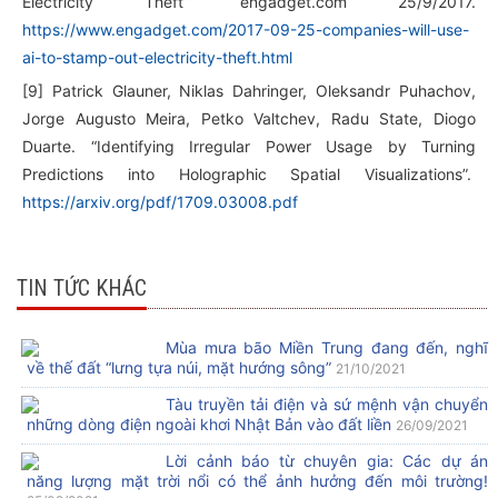
Electricity Theft” engadget.com 25/9/2017.
https://www.engadget.com/2017-09-25-companies-will-use-
ai-to-stamp-out-electricity-theft.html
[9] Patrick Glauner, Niklas Dahringer, Oleksandr Puhachov,
Jorge Augusto Meira, Petko Valtchev, Radu State, Diogo
Duarte. “Identifying Irregular Power Usage by Turning
Predictions into Holographic Spatial Visualizations”.
https://arxiv.org/pdf/1709.03008.pdf
TIN TỨC KHÁC
Mùa mưa bão Miền Trung đang đến, nghĩ
về thế đất “lưng tựa núi, mặt hướng sông”
21/10/2021
Tàu truyền tải điện và sứ mệnh vận chuyển
những dòng điện ngoài khơi Nhật Bản vào đất liền
26/09/2021
Lời cảnh báo từ chuyên gia: Các dự án
năng lượng mặt trời nổi có thể ảnh hưởng đến môi trường!