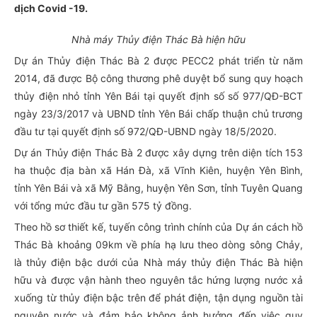
dịch Covid -19.
Nhà máy Thủy điện Thác Bà hiện hữu
Dự án Thủy điện Thác Bà 2 được PECC2 phát triển từ năm
2014, đã được Bộ công thương phê duyệt bổ sung quy hoạch
thủy điện nhỏ tỉnh Yên Bái tại quyết định số số 977/QĐ-BCT
ngày 23/3/2017 và UBND tỉnh Yên Bái chấp thuận chủ trương
đầu tư tại quyết định số 972/QĐ-UBND ngày 18/5/2020.
Dự án Thủy điện Thác Bà 2 được xây dựng trên diện tích 153
ha thuộc địa bàn xã Hán Đà, xã Vĩnh Kiên, huyện Yên Bình,
tỉnh Yên Bái và xã Mỹ Bằng, huyện Yên Sơn, tỉnh Tuyên Quang
với tổng mức đầu tư gần 575 tỷ đồng.
Theo hồ sơ thiết kế, tuyến công trình chính của Dự án cách hồ
Thác Bà khoảng 09km về phía hạ lưu theo dòng sông Chảy,
là thủy điện bậc dưới của Nhà máy thủy điện Thác Bà hiện
hữu và được vận hành theo nguyên tắc hứng lượng nước xả
xuống từ thủy điện bậc trên để phát điện, tận dụng nguồn tài
nguyên nước và đảm bảo không ảnh hưởng đến việc quy