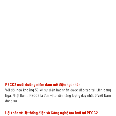
v
đ
tr
t
v
p
c
b
t
t
h
T
x
hộ
PECC2 nuôi dưỡng niềm đam mê điện hạt nhân
Với đội ngũ khoảng 50 kỹ sư điện hạt nhân được đào tạo tại Liên bang
Nga, Nhật Bản…, PECC2 là đơn vị tư vấn năng lượng duy nhất ở Việt Nam
đang sở...
Hội thảo về Hệ thống điện và Công nghệ tạo lưới tại PECC2