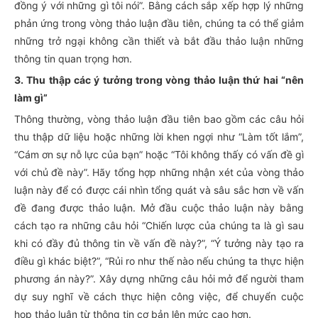
đồng ý với những gì tôi nói”. Bằng cách sắp xếp hợp lý những
phản ứng trong vòng thảo luận đầu tiên, chúng ta có thể giảm
những trở ngại không cần thiết và bắt đầu thảo luận những
thông tin quan trọng hơn.
3. Thu thập các ý tưởng trong vòng thảo luận thứ hai “nên
làm gì”
Thông thường, vòng thảo luận đầu tiên bao gồm các câu hỏi
thu thập dữ liệu hoặc những lời khen ngợi như “Làm tốt lắm”,
“Cám ơn sự nỗ lực của bạn” hoặc “Tôi không thấy có vấn đề gì
với chủ đề này”. Hãy tổng hợp những nhận xét của vòng thảo
luận này để có được cái nhìn tổng quát và sâu sắc hơn về vấn
đề đang được thảo luận. Mở đầu cuộc thảo luận này bằng
cách tạo ra những câu hỏi “Chiến lược của chúng ta là gì sau
khi có đầy đủ thông tin về vấn đề này?”, “Ý tưởng này tạo ra
điều gì khác biệt?”, “Rủi ro như thế nào nếu chúng ta thực hiện
phương án này?”. Xây dựng những câu hỏi mở để người tham
dự suy nghĩ về cách thực hiện công việc, để chuyển cuộc
họp thảo luận từ thông tin cơ bản lên mức cao hơn.