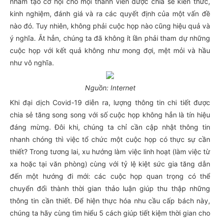
nhằm tạo cơ hội cho mọi thành viên được chia sẻ kiến thức,
kinh nghiệm, đánh giá và ra các quyết định của một vấn đề
nào đó. Tuy nhiên, không phải cuộc họp nào cũng hiệu quả và
ý nghĩa. Ắt hẳn, chúng ta đã không ít lần phải tham dự những
cuộc họp với kết quả không như mong đợi, mệt mỏi và hầu
như vô nghĩa.
Nguồn: Internet
Khi đại dịch Covid-19 diễn ra, lượng thông tin chi tiết được
chia sẻ tăng song song với số cuộc họp không hẳn là tín hiệu
đáng mừng. Đôi khi, chúng ta chỉ cần cập nhật thông tin
nhanh chóng thì việc tổ chức một cuộc họp có thực sự cần
thiết? Trong tương lai, xu hướng làm việc linh hoạt (làm việc từ
xa hoặc tại văn phòng) cùng với tỷ lệ kiệt sức gia tăng dẫn
đến một hướng đi mới: các cuộc họp quan trọng có thể
chuyển đổi thành thời gian thảo luận giúp thu thập những
thông tin cần thiết. Để hiện thực hóa nhu cầu cấp bách này,
chúng ta hãy cùng tìm hiểu 5 cách giúp tiết kiệm thời gian cho