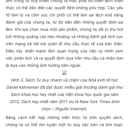
lầm trong tư duy khiến chúng ta mắc phải do thiên lệch nhận
thức có thể dẫn đến các quyết định không phù hợp. Các yếu
tố tâm lý và cảm xúc chi phối có thể làm sai lệch khả năng
đánh giá của chúng ta, từ đó dẫn đến những quyết định sai
lầm. Khi lựa chọn mua một sản phẩm, chúng ta dễ bị thu hút
bởi những quảng cáo hào nhoáng và những đánh giá tích cực
trên mạng xã hội mà quên đi nhu cầu thực tế của bản thân.
Điều này nhấn mạnh tầm quan trọng của việc tự mình xem
xét, phân tích và ra quyết định dựa trên nhu cầu cá nhân hơn
là dựa vào những ảnh hưởng bên ngoài.
Hình 3. Sách Tư duy nhanh và chậm của Nhà kinh tế học
Daniel Kahneman đã đạt được nhiều giải thưởng danh giá như
Sách khoa học hay nhất của Viện khoa học quốc gia năm
2012, Sách hay nhất năm 2011 do tờ New York Times bình
chọn – (Nguồn Internet).
Bằng cách kết hợp những kiến thức từ bốn quyển sách,
chúng ta có thể rèn luyện một tư duy sắc bén và linh hoạt.