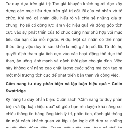
Tư duy dựa trên giá trị: Tác giả khuyến khích người đọc xây
dựng các mục tiêu dựa trên giá trị cốt lõi của cá nhân và tổ
chức. Khi mỗi cá nhân đều hiểu rõ và chia sẻ những giá trị
chung, họ sẽ có động lực làm việc hiệu quả và đóng góp tích
cực vào sự phát triển của tổ chức cũng như phù hợp với mục
tiêu dài hạn của mỗi người. Ví dụ: Một cá nhân có thể nhận
thức rằng việc duy trì sức khỏe là một giá trị cốt lõi. Từ đó, họ
quyết định tham gia tích cực vào các hoạt động thể dục thể
thao, ăn uống lành mạnh và dành thời gian cho gia đình. Việc
này không chỉ nâng cao chất lượng cuộc sống mà còn tạo ra
một môi trường tích cực để phát triển bản thân và công việc.
Cẩm nang tư duy phản biện và lập luận hiệu quả – Colin
Swatridge
Kỹ năng tư duy phản biện: Cuốn sách "Cẩm nang tư duy phản
biện và lập luận hiệu quả" sẽ giúp bạn rèn luyện khả năng soi
chiếu thông tin bằng lăng kính lý trí, phân tích, đánh giá thông
tin một cách khách quan và lập luận logic để đưa ra những
quyết định đúng đắn. Trong một cuộc họp, bạn có thể áp